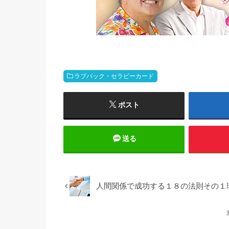
ラブパック・セラピーカード
ポスト
送る
人間関係で成功する１８の法則その１