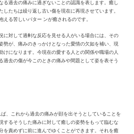
なる過去の痛みに過ぎないことの認識を表します。癒し
たしたちは繰り返し古い傷を現在に再現させています。
抱える苦しいパター ンが癒されるのです。
況に対して過剰な反応を見せる人がいる場合には、その
姿勢が、痛みのきっかけとなった愛情の欠如を補い、現
助けになります。今現在の愛する人との関係や職場の人
る過去の傷が今このときの痛みや間題として姿を表そう
すれば、これから過去の痛みが顔を出そうとしていることを
現するそうした痛みに対して癒しの姿勢をもって臨むな
分を責めずに前に進んでゆくことができます。それを癒