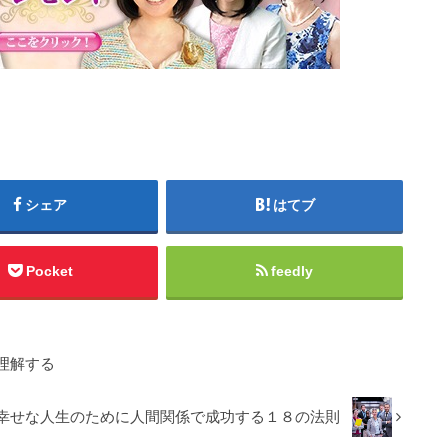
シェア
はてブ
Pocket
feedly
理解する
幸せな人生のために人間関係で成功する１８の法則