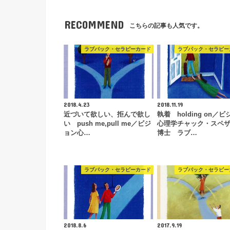
RECOMMEND
こちらの記事も人気です。
ラブパック・セラピーカード
ラブパック・セラピー
2018.4.23
2018.11.19
近づいて欲しい、拒んで欲し
執着 holding on／
い push me,pull me／ビジ
心理学チャック・スペ
ョン心…
博士 ラブ…
ラブパック・セラピーカード
ラブパック・セラピー
2018.8.6
2017.9.19