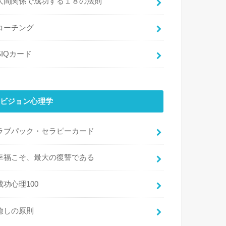
人間関係で成功する１８の法則
コーチング
SIQカード
ビジョン心理学
ラブパック・セラピーカード
幸福こそ、最大の復讐である
成功心理100
癒しの原則