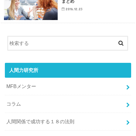
まとめ
2016.12.23
人間力研究所
MFBメンター
コラム
人間関係で成功する１８の法則