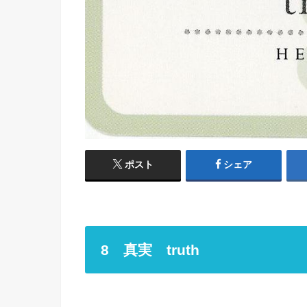
ポスト
シェア
8 真実 truth