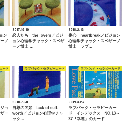
2017.10.10
2018.2.12
ジョン
恋人たち the lovers／ビジ
傷心 heartbreak／ビジョン
ザーノ
ョン心理学チャック・スペザ
心理学チャック・スペザーノ
ーノ博士 …
博士 ラブ…
カード
ラブパック・セラピーカード
ラブパック・セラピーカード
2018.7.30
2019.4.23
ビジョ
自尊の欠如 lack of self-
ラブパック・セラピーカー
ペザー
worth／ビジョン心理学チャ
ド インデックス NO.13～
ック…
37『幸運』のカード