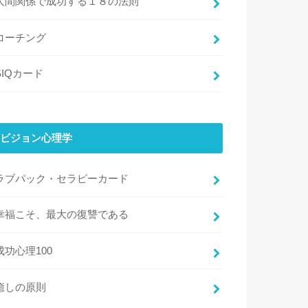
人間関係で成功する１８の法則
コーチング
SIQカード
ビジョン心理学
ラブパック・セラピーカード
幸福こそ、最大の復讐である
成功心理100
癒しの原則