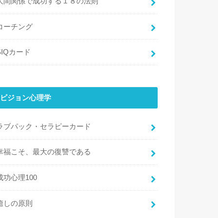
人間関係で成功する１８の法則
コーチング
SIQカード
ビジョン心理学
ラブパック・セラピーカード
幸福こそ、最大の復讐である
成功心理100
癒しの原則