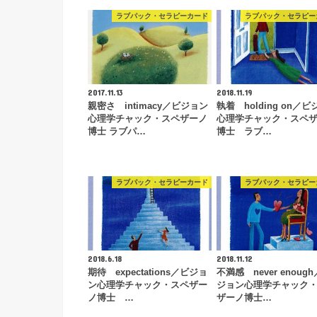
ラブパック・セラピーカード
ラブパック・セラピー
2017.11.13
2018.11.19
親密さ intimacy／ビジョン
執着 holding on／
心理学チャック・スペザーノ
心理学チャック・スペ
博士 ラブパ…
博士 ラブ…
ラブパック・セラピーカード
ラブパック・セラピー
2018.6.18
2018.11.12
期待 expectations／ビジョ
不満感 never enoug
ン心理学チャック・スペザー
ジョン心理学チャック
ノ博士 …
ザーノ博士…