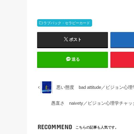
ラブパック・セラピーカード
ポスト
送る
悪い態度 bad attitude／ビジ
愚直さ naivety／ビジョン心理学チ
RECOMMEND
こちらの記事も人気です。