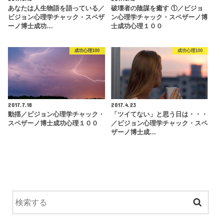
あなたは人生物語を語っている／
破壊者の陰謀を癒す ①／ビジョ
ビジョン心理学チャック・スペザ
ン心理学チャック・スペザーノ博
ーノ博士成功…
士成功心理１００
成功心理100
成功心理100
2017.7.18
2017.4.23
動揺／ビジョン心理学チャック・
「ツイてない」と思う日は・・・
スペザーノ博士成功心理１００
／ビジョン心理学チャック・スペ
ザーノ博士成…