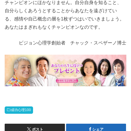
チャンピオンにほかなりません。自分自身を知ること、
自分らしくあろうとすることからあなたを遠ざけてい
る、感情や自己概念の層を1枚ずつはいでいきましょう。
あなたはまぎれもなくチャンピオンなのです。
ビジョン心理学創始者 チャック・スペザーノ博士
成功心理100
ポスト
シェア