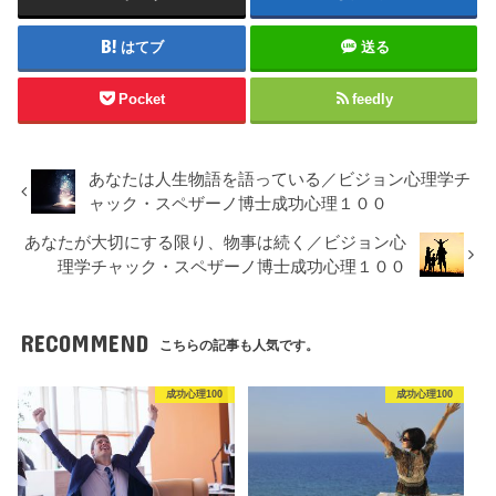
はてブ
送る
Pocket
feedly
あなたは人生物語を語っている／ビジョン心理学チ
ャック・スペザーノ博士成功心理１００
あなたが大切にする限り、物事は続く／ビジョン心
理学チャック・スペザーノ博士成功心理１００
RECOMMEND
こちらの記事も人気です。
成功心理100
成功心理100