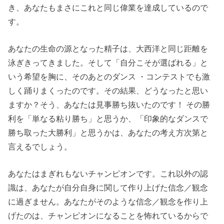
き、あなたもまさにこれと同じ偉業を達成しているので
す。
あなたの生命の源となった精子は、大西洋と同じ距離を
泳ぎきってきました。そして「自分こそが選ばれる」と
いう希望を胸に、そのあとのダンス ・コンテストでも激
しく踊りまくったのです。その結果、どうなったと思い
ますか？そう、あなたは見事勝ち抜いたのです！ その勝
利を「単なる粘り勝ち」と思うか、「印象的なダンスで
勝ち取った大勝利」と思うかは、あなたの考え方次第と
言えるでしょう。
あなたはまぎれもないチャンピオンです。これ以外の認
識は、あなたが自分自身に関して作り上げた信念／観念
に過ぎません。あなたがそのような信念／観念を作り上
げたのは、チャンピオンになることを怖れているからで