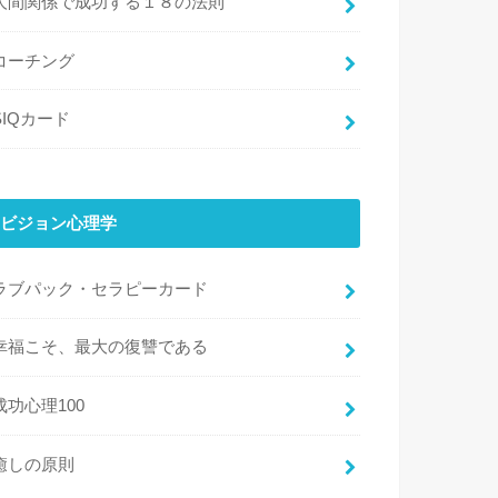
人間関係で成功する１８の法則
コーチング
SIQカード
ビジョン心理学
ラブパック・セラピーカード
幸福こそ、最大の復讐である
成功心理100
癒しの原則