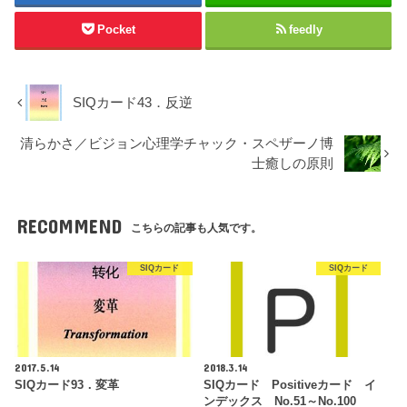
Pocket
feedly
SIQカード43．反逆
清らかさ／ビジョン心理学チャック・スペザーノ博
士癒しの原則
RECOMMEND
こちらの記事も人気です。
SIQカード
SIQカード
2017.5.14
2018.3.14
SIQカード93．変革
SIQカード Positiveカード イ
ンデックス No.51～No.100