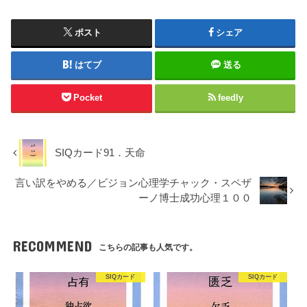
ポスト
シェア
はてブ
送る
Pocket
feedly
SIQカード91．天命
言い訳をやめる／ビジョン心理学チャック・スペザ
ーノ博士成功心理１００
RECOMMEND
こちらの記事も人気です。
SIQカード
SIQカード