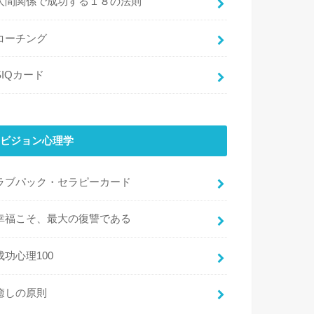
人間関係で成功する１８の法則
コーチング
SIQカード
ビジョン心理学
ラブパック・セラピーカード
幸福こそ、最大の復讐である
成功心理100
癒しの原則