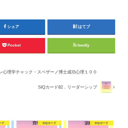
シェア
はてブ
Pocket
feedly
ン心理学チャック・スペザーノ博士成功心理１００
SIQカード82．リーダーシップ
ード
SIQカード
SIQカード