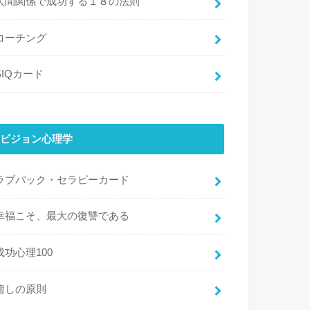
人間関係で成功する１８の法則
コーチング
SIQカード
ビジョン心理学
ラブパック・セラピーカード
幸福こそ、最大の復讐である
成功心理100
癒しの原則